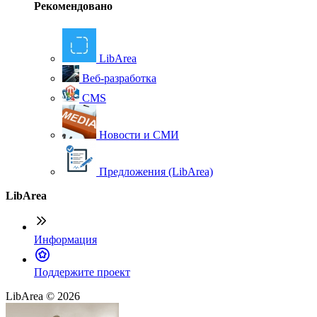
Рекомендовано
LibArea
Веб-разработка
CMS
Новости и СМИ
Предложения (LibArea)
LibArea
Информация
П
оддержите проект
LibArea © 2026