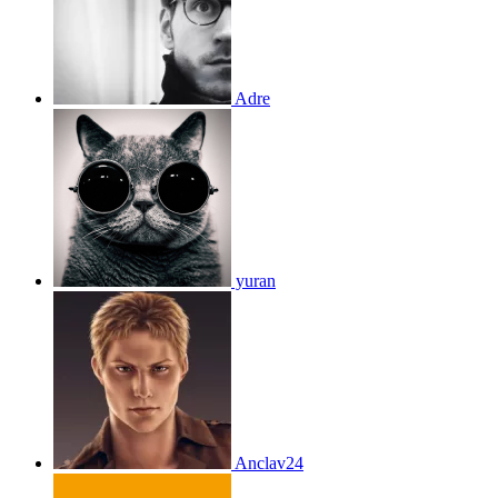
Adre
yuran
Anclav24