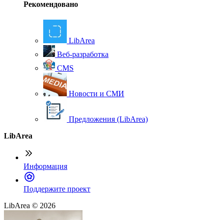
Рекомендовано
LibArea
Веб-разработка
CMS
Новости и СМИ
Предложения (LibArea)
LibArea
Информация
П
оддержите проект
LibArea © 2026