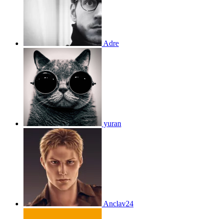
Adre
yuran
Anclav24