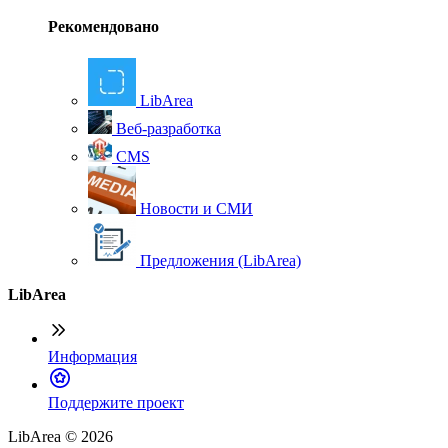
Рекомендовано
LibArea
Веб-разработка
CMS
Новости и СМИ
Предложения (LibArea)
LibArea
Информация
П
оддержите проект
LibArea © 2026