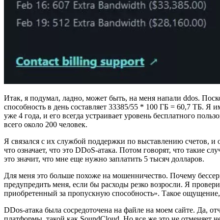
Итак, я подумал, ладно, может быть, на меня напали ddos. По
способность в день составляет 33385/55 * 100 ГБ = 60,7 ТБ. Я и
уже 4 года, и его всегда устраивает уровень бесплатного поль
всего около 200 человек.
Я связался с их службой поддержки по выставлению счетов, и о
что означает, что это DDoS-атака. Потом говорят, что такие сл
это значит, что мне еще нужно заплатить 5 тысяч долларов.
Для меня это больше похоже на мошенничество. Почему бессер
предупредить меня, если бы расходы резко возросли. Я прове
приобретенный за пропускную способность». Такое ощущение,
DDos-атака была сосредоточена на файле на моем сайте. Да, от
платформы, такой как SoundCloud. Но все же это не отменяет н