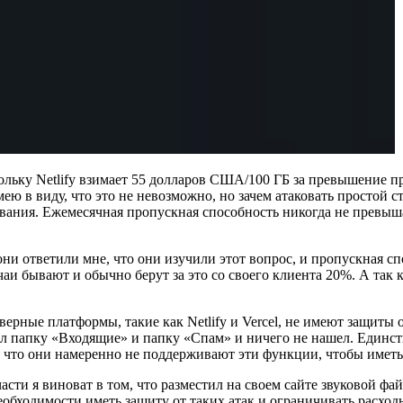
скольку Netlify взимает 55 долларов США/100 ГБ за превышение 
мею в виду, что это не невозможно, но зачем атаковать простой ст
зования. Ежемесячная пропускная способность никогда не превыша
ни ответили мне, что они изучили этот вопрос, и пропускная сп
учаи бывают и обычно берут за это со своего клиента 20%. А так
верные платформы, такие как Netlify и Vercel, не имеют защит
рил папку «Входящие» и папку «Спам» и ничего не нашел. Един
 что они намеренно не поддерживают эти функции, чтобы иметь
части я виноват в том, что разместил на своем сайте звуковой ф
еобходимости иметь защиту от таких атак и ограничивать расход