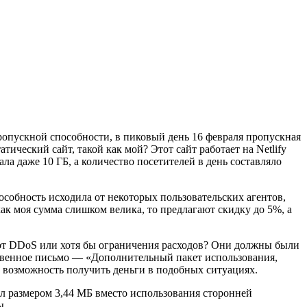
пропускной способности, в пиковый день 16 февраля пропускная
атический сайт, такой как мой? Этот сайт работает на Netlify
ла даже 10 ГБ, а количество посетителей в день составляло
особность исходила от некоторых пользовательских агентов,
 как моя сумма слишком велика, то предлагают скидку до 5%, а
ы от DDoS или хотя бы ограничения расходов? Они должны были
ственное письмо — «Дополнительный пакет использования,
 возможность получить деньги в подобных ситуациях.
айл размером 3,44 МБ вместо использования сторонней
ы.