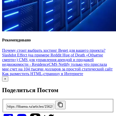
Рекомендовано
Почему стоит выбрать хостинг Beget для вашего проекта?
Slashdot Effect (на примере Reddit Hug of Death «Объятие
смерти»)
CMS для управления арендой и продажей
недвижимости - ResidenceCMS
Netlify только что прислала
мне счет на 104 тысячи долларов за простой статический сайт
Как разместить HTML-страницу в Интернете
×
Поделиться Постом