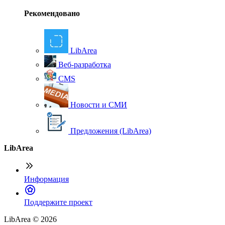
Рекомендовано
LibArea
Веб-разработка
CMS
Новости и СМИ
Предложения (LibArea)
LibArea
Информация
П
оддержите проект
LibArea © 2026