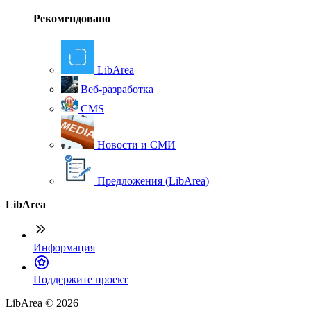
Рекомендовано
LibArea
Веб-разработка
CMS
Новости и СМИ
Предложения (LibArea)
LibArea
Информация
П
оддержите проект
LibArea © 2026