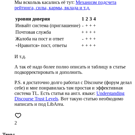
Мы вскользь касались её тут:
Механизм подсчета
рейтинга, силы, кармы, вклада и т.д.
уровни доверия
1
2
3
4
Инвайт система (приглашение)
-
+
+
+
Почтовая служба
+
+
+
+
Жалоба на пост и ответ
-
+
+
+
«Нравится» пост, ответы
+
+
+
+
И т.д.
А так её надо более полно описать и таблицу в статье
подкорректировать и дополнить.
P.S. я достаточно долго работал с Discourse (форум делал
себе) и мне понравилась там простая и эффективная
система TL. Есть статья на англ. языке:
Understanding
Discourse Trust Levels
. Вот такую статью необходимо
написать и под LibArea.
2
Темы