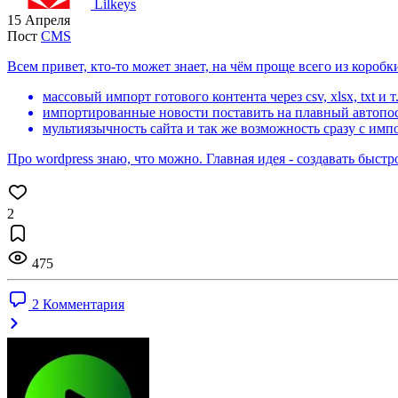
Lilkeys
15 Апреля
Пост
CMS
Всем привет, кто-то может знает, на чём проще всего из короб
массовый импорт готового контента через csv, xlsx, txt и т
импортированные новости поставить на плавный автопо
мультиязычность сайта и так же возможность сразу с имп
Про wordpress знаю, что можно. Главная идея - создавать быст
2
475
2 Комментария