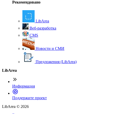
Рекомендовано
LibArea
Веб-разработка
CMS
Новости и СМИ
Предложения (LibArea)
LibArea
Информация
П
оддержите проект
LibArea © 2026