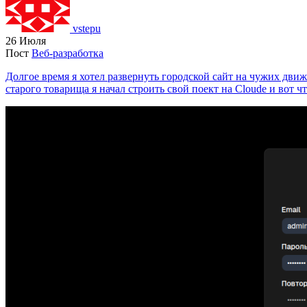
vstepu
26 Июля
Пост
Веб-разработка
Долгое время я хотел развернуть городской сайт на чужих движ
старого товарища я начал строить свой поект на Cloude и вот чт