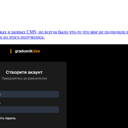
ках и разных СМS, но всегда было что-то что мне не подходило 
о из этого получилось: