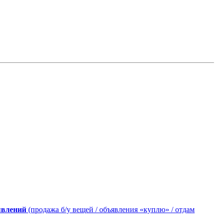
явлений
(продажа б/у вещей / объявления «куплю» / отдам