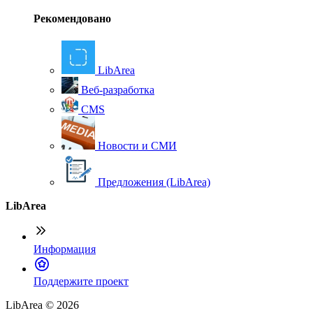
Рекомендовано
LibArea
Веб-разработка
CMS
Новости и СМИ
Предложения (LibArea)
LibArea
Информация
П
оддержите проект
LibArea © 2026