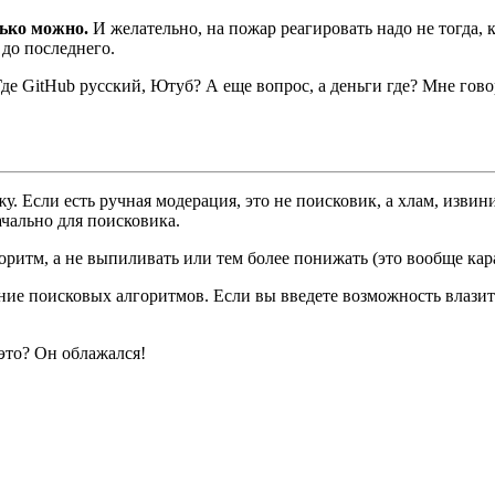
ько можно.
И желательно, на пожар реагировать надо не тогда, к
 до последнего.
Где GitHub русский, Ютуб? А еще вопрос, а деньги где? Мне говор
жу. Если есть ручная модерация, это не поисковик, а хлам, изви
ачально для поисковика.
оритм, а не выпиливать или тем более понижать (это вообще кара
ание поисковых алгоритмов. Если вы введете возможность влазит
это? Он облажался!