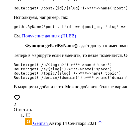
Используем, например, так:
См.
Получение данных (HLEB)
Функция getUrlByName()
- даёт доступ к именова
Теперь в маршруте если изменить, то везде поменяется. О
Route::get('/u/{login}')->***->name('user')

Route::get('/s/{slug}')->***->name('space')

Route::get('/topic/{slug}')->***->name('topic')

В маршруты добавил это. Можно добавить больше вариан
2
Ответить
German
Автор
14 Сентября 2021