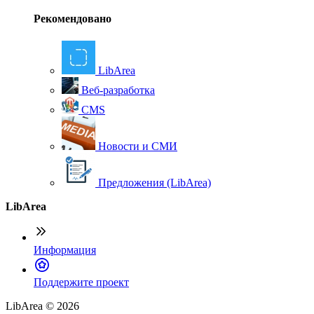
Рекомендовано
LibArea
Веб-разработка
CMS
Новости и СМИ
Предложения (LibArea)
LibArea
Информация
П
оддержите проект
LibArea © 2026