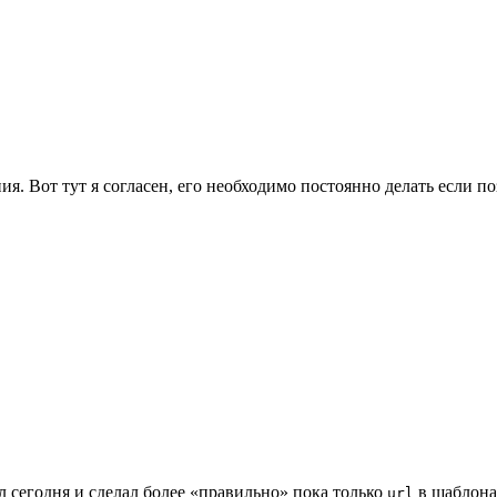
я. Вот тут я согласен, его необходимо постоянно делать если п
л сегодня и сделал более «правильно» пока только
в шаблонах
url