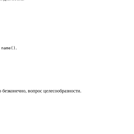
а
.
name()
о безконечно, вопрос целесообразности.