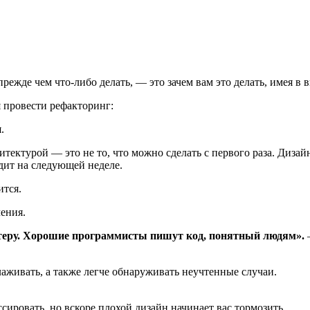
ежде чем что-либо делать, — это зачем вам это делать, имея в в
 провести рефакторинг:
.
тектурой — это не то, что можно сделать с первого раза. Дизай
одит на следующей неделе.
ится.
ения.
теру. Хорошие программисты пишут код, понятный людям».
тлаживать, а также легче обнаруживать неучтенные случаи.
сировать, но вскоре плохой дизайн начинает вас тормозить.