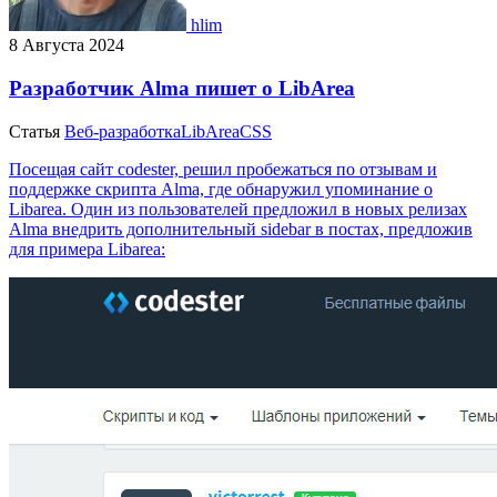
hlim
8 Августа 2024
Разработчик Alma пишет о LibArea
Статья
Веб-разработка
LibArea
CSS
Посещая сайт codester, решил пробежаться по отзывам и
поддержке скрипта Alma, где обнаружил упоминание о
Libarea. Один из пользователей предложил в новых релизах
Alma внедрить дополнительный sidebar в постах, предложив
для примера Libarea: