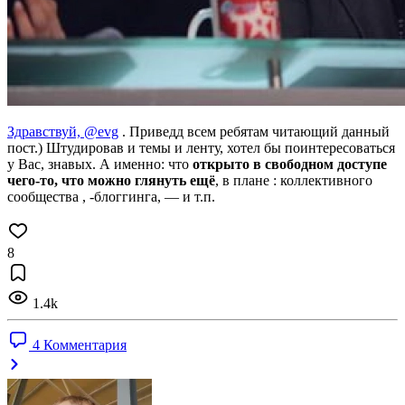
Здравствуй,
@evg
. Приведд всем ребятам читающий данный
пост.) Штудировав и темы и ленту, хотел бы поинтересоваться
у Вас, знавых. А именно: что
открыто в свободном доступе
чего-то, что можно глянуть ещё
, в плане : коллективного
сообщества , -блоггинга, — и т.п.
8
1.4k
4 Комментария