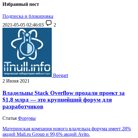
Избранный пост
Подписка и блокировка
2021-05-05 02:46:03
2
Beegart
2 Июня 2021
Владельцы Stack Overflow продали проект за
$1,8 млрд — это крупнейший форум для
разработчиков
Статья
Форумы
Материнская компания нового владельца форума имеет 28%
акций Mail.ru Group и 99,6% акций Avito.