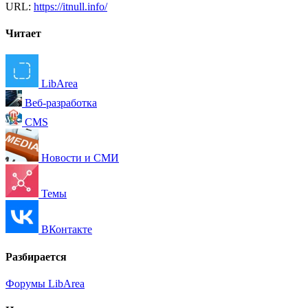
URL:
https://itnull.info/
Читает
LibArea
Веб-разработка
CMS
Новости и СМИ
Темы
ВКонтакте
Разбирается
Форумы
LibArea