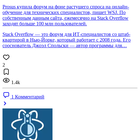
Prosus купила форум на фоне растущего спроса на онлайн-
обучение для технических специалистов, пишет WSJ. По
собственным данным сайта, ежемесячно на Stack Overflow
заходят больше 100 млн пользователей.
Stack Overflow — это форум для ИТ-специалистов со штаб-
квартирой в Нью-Йорке, который работает с 2008 года. Его
сооснователь Джоэл Спольски — автор программы для…
2
1.4k
1 Комментарий