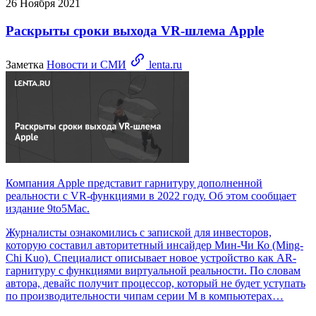
26 Ноября 2021
Раскрыты сроки выхода VR-шлема Apple
Заметка
Новости и СМИ
lenta.ru
Компания Apple представит гарнитуру дополненной
реальности с VR-функциями в 2022 году. Об этом сообщает
издание 9to5Mac.
Журналисты ознакомились с запиской для инвесторов,
которую составил авторитетный инсайдер Мин-Чи Ко (Ming-
Chi Kuo). Специалист описывает новое устройство как AR-
гарнитуру с функциями виртуальной реальности. По словам
автора, девайс получит процессор, который не будет уступать
по производительности чипам серии M в компьютерах…