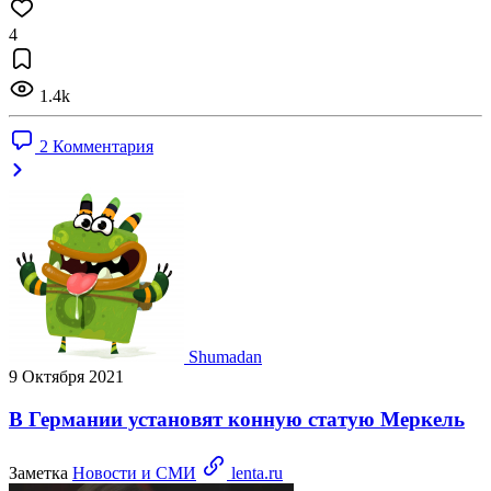
4
1.4k
2 Комментария
Shumadan
9 Октября 2021
В Германии установят конную статую Меркель
Заметка
Новости и СМИ
lenta.ru