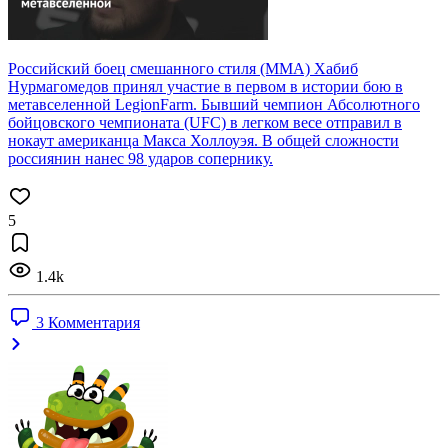
Российский боец смешанного стиля (MMA) Хабиб
Нурмагомедов принял участие в первом в истории бою в
метавселенной LegionFarm. Бывший чемпион Абсолютного
бойцовского чемпионата (UFC) в легком весе отправил в
нокаут американца Макса Холлоуэя. В общей сложности
россиянин нанес 98 ударов сопернику.
5
1.4k
3 Комментария