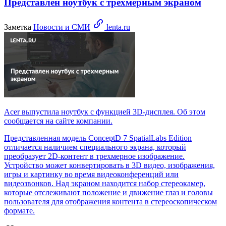
Представлен ноутбук с трехмерным экраном
Заметка
Новости и СМИ
lenta.ru
Acer выпустила ноутбук с функцией 3D-дисплея. Об этом
сообщается на сайте компании.
Представленная модель ConceptD 7 SpatialLabs Edition
отличается наличием специального экрана, который
преобразует 2D-контент в трехмерное изображение.
Устройство может конвертировать в 3D видео, изображения,
игры и картинку во время видеоконференций или
видеозвонков. Над экраном находится набор стереокамер,
которые отслеживают положение и движение глаз и головы
пользователя для отображения контента в стереоскопическом
формате.