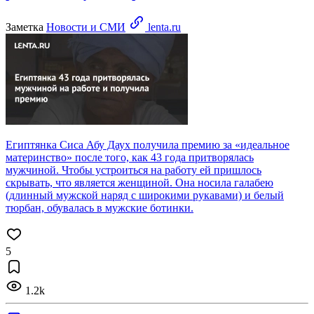
Заметка
Новости и СМИ
lenta.ru
Египтянка Сиса Абу Даух получила премию за «идеальное
материнство» после того, как 43 года притворялась
мужчиной. Чтобы устроиться на работу ей пришлось
скрывать, что является женщиной. Она носила галабею
(длинный мужской наряд с широкими рукавами) и белый
тюрбан, обувалась в мужские ботинки.
5
1.2k