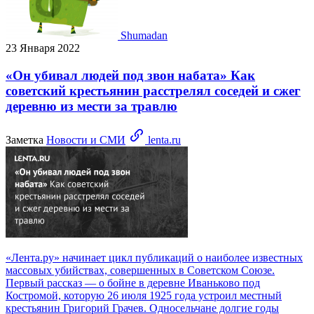
Shumadan
23 Января 2022
«Он убивал людей под звон набата» Как
советский крестьянин расстрелял соседей и сжег
деревню из мести за травлю
Заметка
Новости и СМИ
lenta.ru
«Лента.ру» начинает цикл публикаций о наиболее известных
массовых убийствах, совершенных в Советском Союзе.
Первый рассказ — о бойне в деревне Иваньково под
Костромой, которую 26 июля 1925 года устроил местный
крестьянин Григорий Грачев. Односельчане долгие годы