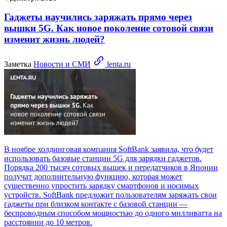
Гаджеты научились заряжать прямо через
вышки 5G. Как новое поколение сотовой связи
изменит жизнь людей?
Заметка
Новости и СМИ
lenta.ru
В ноябре холдинговая компания SoftBank заявила, что будет
использовать базовые станции 5G для зарядки гаджетов.
Порядка 200 тысяч сотовых вышек и передатчиков в Японии
получат дополнительную функцию, которая может
существенно упростить зарядку смартфонов и носимых
устройств. SoftBank предложит пользователям заряжать свои
гаджеты при близком контакте с базовой станции —
беспроводным способом мощностью до одного милливатта на
расстоянии до 10 метров.