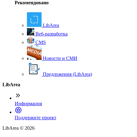
Рекомендовано
LibArea
Веб-разработка
CMS
Новости и СМИ
Предложения (LibArea)
LibArea
Информация
П
оддержите проект
LibArea © 2026