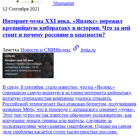
Shumadan
12 Сентября 2021
Интернет-чума XXI века. «Яндекс» пережил
крупнейшую кибератаку в истории. Что за ней
стоит и почему россияне в опасности?
Заметка
Новости и СМИ
Яндекс
lenta.ru
В среду, 8 сентября, стало известно, что на «Яндекс»
совершили самую мощную в истории интернета кибератаку,
которую специалистам компании удалось отразить.
Российский техногигант был атакован ботнетом, получившим
название Mēris, что в переводе с латышского означает «чума».
Этот тип угроз не так известен обычному пользователю, как
ворующие деньги трояны или вирусы, следящие за
пользователями через камеры смартфонов. Однако на самом
деле проблема касается сотен тысяч простых россиян.