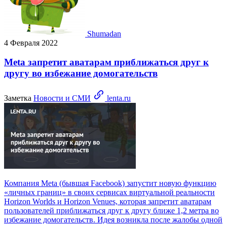
Shumadan
4 Февраля 2022
Meta запретит аватарам приближаться друг к
другу во избежание домогательств
Заметка
Новости и СМИ
lenta.ru
Компания Meta (бывшая Facebook) запустит новую функцию
«личных границ» в своих сервисах виртуальной реальности
Horizon Worlds и Horizon Venues, которая запретит аватарам
пользователей приближаться друг к другу ближе 1,2 метра во
избежание домогательств. Идея возникла после жалобы одной