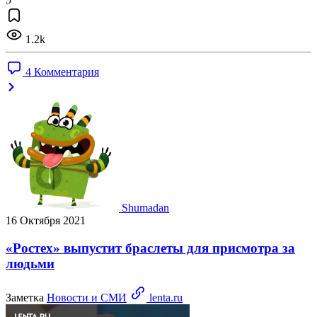
1.2k
4 Комментария
Shumadan
16 Октября 2021
«Ростех» выпустит браслеты для присмотра за
людьми
Заметка
Новости и СМИ
lenta.ru