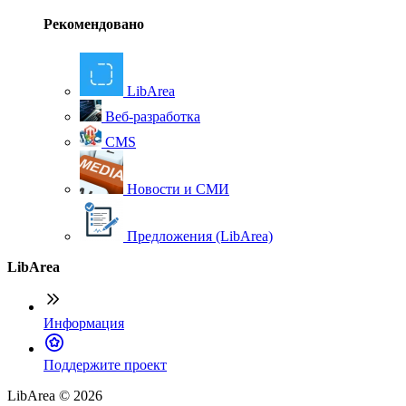
Рекомендовано
LibArea
Веб-разработка
CMS
Новости и СМИ
Предложения (LibArea)
LibArea
Информация
П
оддержите проект
LibArea © 2026