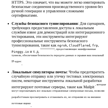
HTTPS. Это означает, что вы можете легко имитировать
безопасные соединения производственного уровня без
ручной генерации и управления сложными
сертификатами.
Службы безопасного туннелирования
: Для сценариев,
требующих предоставления доступа к локальным
службам извне для демонстраций или интеграционного
тестирования, эти инструменты интегрируют
профессиональные инструменты безопасного
туннелирования, такие как
,
,
,
ngrok
Cloudflared
frp
^^^^^^^^^^^^, предоставляющие зашифрованные
и т. д.
Pinggy.io
туннели, обеспечивая безопасность передачи данных и скрывая ваш локальный
IP-адрес
.
Локальные симуляторы почты
: Чтобы предотвратить
случайную отправку или утечку тестовых электронных
писем, некоторые инструменты локальной разработки
, которые
интегрируют почтовые серверы, такие как Mailpit
могут перехватывать все локально отправленные электронные письма, позволяя
разработчикам просматривать и отлаживать их, не отправляя их на внешние
почтовые ящики
.