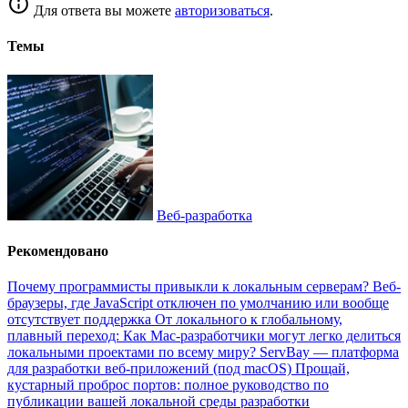
Для ответа вы можете
авторизоваться
.
Темы
Веб-разработка
Рекомендовано
Почему программисты привыкли к локальным серверам?
Веб-
браузеры, где JavaScript отключен по умолчанию или вообще
отсутствует поддержка
От локального к глобальному,
плавный переход: Как Mac-разработчики могут легко делиться
локальными проектами по всему миру?
ServBay — платформа
для разработки веб-приложений (под macOS)
Прощай,
кустарный проброс портов: полное руководство по
публикации вашей локальной среды разработки