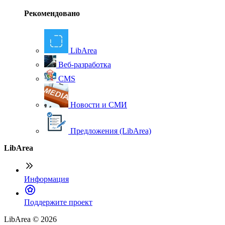
Рекомендовано
LibArea
Веб-разработка
CMS
Новости и СМИ
Предложения (LibArea)
LibArea
Информация
П
оддержите проект
LibArea © 2026