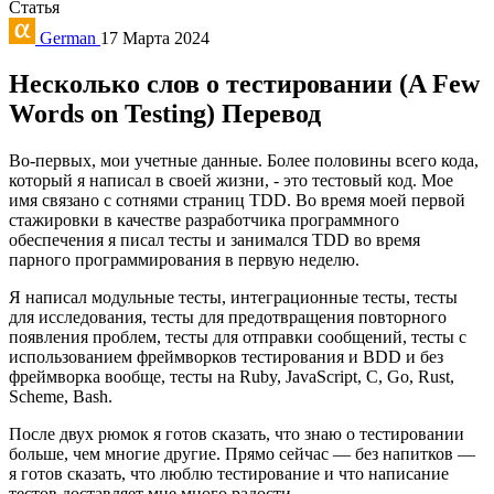
Статья
German
17 Марта 2024
Несколько слов о тестировании (A Few
Words on Testing)
Перевод
Во-первых, мои учетные данные. Более половины всего кода,
который я написал в своей жизни, - это тестовый код. Мое
имя связано с сотнями страниц TDD. Во время моей первой
стажировки в качестве разработчика программного
обеспечения я писал тесты и занимался TDD во время
парного программирования в первую неделю.
Я написал модульные тесты, интеграционные тесты, тесты
для исследования, тесты для предотвращения повторного
появления проблем, тесты для отправки сообщений, тесты с
использованием фреймворков тестирования и BDD и без
фреймворка вообще, тесты на Ruby, JavaScript, C, Go, Rust,
Scheme, Bash.
После двух рюмок я готов сказать, что знаю о тестировании
больше, чем многие другие. Прямо сейчас — без напитков —
я готов сказать, что люблю тестирование и что написание
тестов доставляет мне много радости.