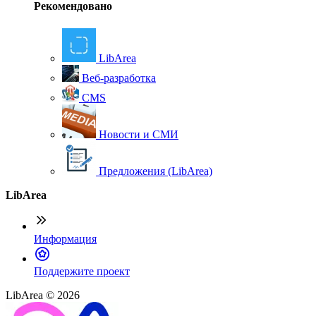
Рекомендовано
LibArea
Веб-разработка
CMS
Новости и СМИ
Предложения (LibArea)
LibArea
Информация
П
оддержите проект
LibArea © 2026