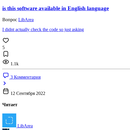
is this software available in English language
Вопрос
LibArea
I didnt actually check the code so just asking
5
1.1k
3 Комментария
12 Сентября 2022
Читает
LibArea