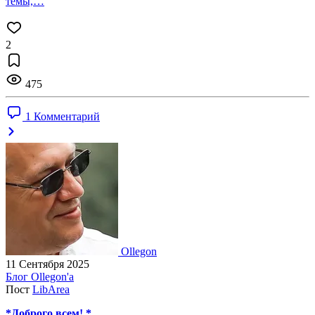
темы,…
2
475
1 Комментарий
Ollegon
11 Сентября 2025
Блог Ollegon'a
Пост
LibArea
*Доброго всем! *