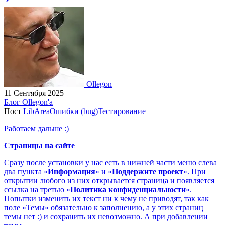
Ollegon
11 Сентября 2025
Блог Ollegon'a
Пост
LibArea
Ошибки (bug)
Тестирование
Работаем дальше :)
Страницы на сайте
Сразу после установки у нас есть в нижней части меню слева
два пункта «
Информация
» и «
Поддержите проект
». При
открытии любого из них открывается страница и появляется
ссылка на третью «
Политика конфиденциальности
».
Попытки изменить их текст ни к чему не приводят, так как
поле «Темы» обязательно к заполнению, а у этих страниц
темы нет :) и сохранить их невозможно. А при добавлении