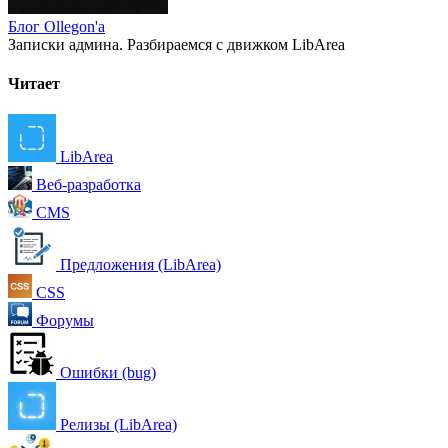
Блог Ollegon'a
Записки админа. Разбираемся с движком LibArea
Читает
LibArea
Веб-разработка
CMS
Предложения (LibArea)
CSS
Форумы
Ошибки (bug)
Релизы (LibArea)