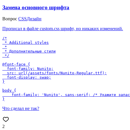
Замена основного шрифта
Вопрос
CSS
Дизайн
Прописал в файле custom.css шрифт, но никаких изменений.
/*

 * Additional styles

 *

 * Дополнительные стили

 */

@font-face {

  font-family: Nunito;

  src: url(/assets/fonts/Nunito-Regular.ttf);

  font-display: swap;

}

body {

    font-family: 'Nunito', sans-serif; /* Укажите запас
Что сделал не так?
2