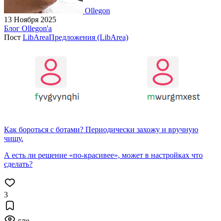
Ollegon
13 Ноября 2025
Блог Ollegon'a
Пост
LibArea
Предложения (LibArea)
Как бороться с ботами? Периодически захожу и вручную
чищу.
А есть ли решение «по-красивее», может в настройках что
сделать?
3