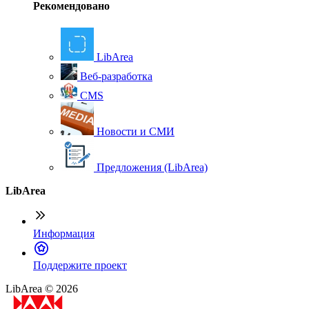
Рекомендовано
LibArea
Веб-разработка
CMS
Новости и СМИ
Предложения (LibArea)
LibArea
Информация
П
оддержите проект
LibArea © 2026