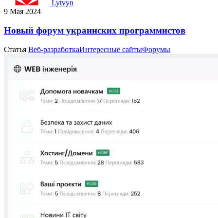
Lytvyn
9 Мая 2024
Новый форум украинских программистов
Статья
Веб-разработка
Интересные сайты
Форумы