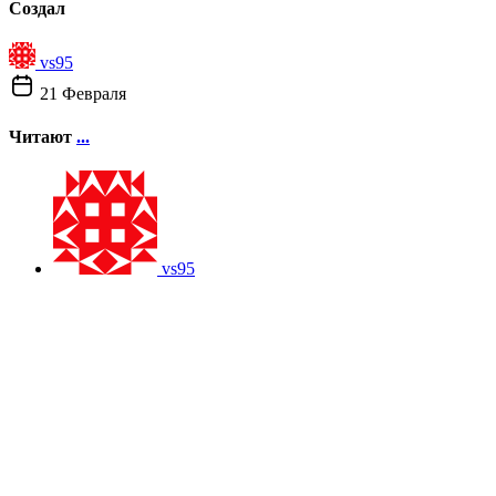
Создал
vs95
21 Февраля
Читают
...
vs95