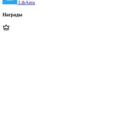
LibArea
Награды